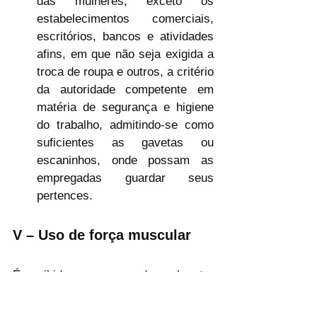
das mulheres, exceto os 
estabelecimentos comerciais, 
escritórios, bancos e atividades 
afins, em que não seja exigida a 
troca de roupa e outros, a critério 
da autoridade competente em 
matéria de segurança e higiene 
do trabalho, admitindo-se como 
suficientes as gavetas ou 
escaninhos, onde possam as 
empregadas guardar seus 
pertences.
V – Uso de força muscular
É proibido ao empregador submeter 
mulheres a serviços que exijam o uso 
de força muscular superior a 20 