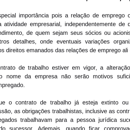
special importância pois a relação de emprego o
atividade empresarial, independentemente de q
ndimento, de quem sejam seus sócios ou acionis
ros detalhes, onde eventuais variações organiz
s direitos emanados das relações de emprego ali 
ntrato de trabalho estiver em vigor, a alteraç
do nome da empresa não serão motivos sufici
mpregado.
 o contrato de trabalho já esteja extinto ou
o, as obrigações trabalhistas, inclusive as contr
ados trabalhavam para a pessoa jurídica suce
 do sucessor. Ademais, quando ficar comprova