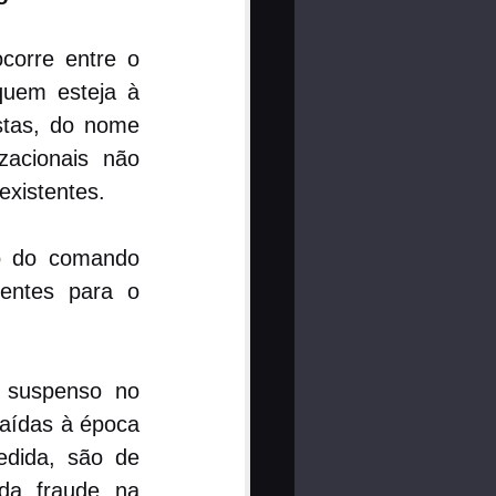
corre entre o 
uem esteja à 
tas, do nome 
acionais não 
existentes.
ão do comando 
entes para o 
 suspenso no 
aídas à época 
dida, são de 
da fraude na 