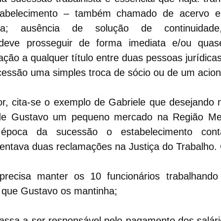
tabelecimento – também chamado de acervo em
iva; ausência de solução de continuidad
eve prosseguir de forma imediata e/ou quase
ação a qualquer título entre duas pessoas jurídicas 
cessão uma simples troca de sócio ou de um acioni
hor, cita-se o exemplo de Gabriele que desejando 
de Gustavo um pequeno mercado na Região Metr
 época da sucessão o estabelecimento con
rentava duas reclamações na Justiça do Trabalho. 
precisa manter os 10 funcionários trabalhand
 que Gustavo os mantinha;
passa a ser responsável pelo pagamento dos salári