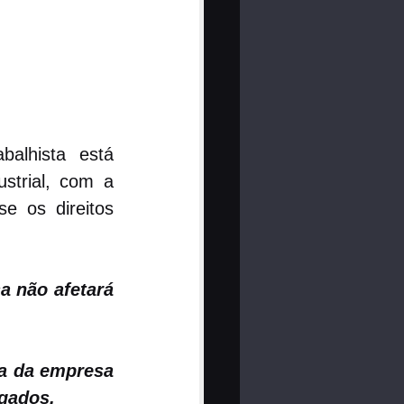
alhista está 
strial, com a 
 os direitos 
a não afetará 
a da empresa 
egados.