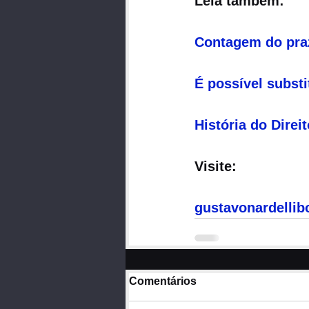
Leia também:
Contagem do praz
É possível subst
História do Direi
Visite:
gustavonardellib
Comentários