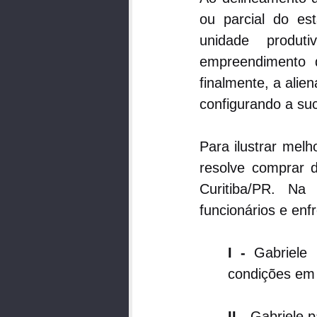
ou parcial do es
unidade produt
empreendimento d
finalmente, a alien
configurando a su
Para ilustrar mel
resolve comprar 
Curitiba/PR. Na
funcionários e enf
I -
 Gabriele 
condições em
II -
 Gabriele 