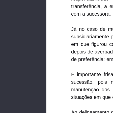
transferência, a 
com a sucessora.
Já no caso de mud
subsidiariamente p
em que figurou c
depois de averbad
de preferência: em
É importante fris
sucessão, pois 
manutenção dos co
situações em que o
Ao delineamento da