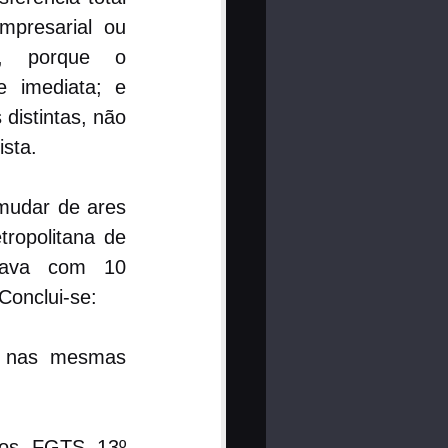
presarial ou 
e, porque o 
 imediata; e 
distintas, não 
sta.
mudar de ares 
opolitana de 
tava com 10 
Conclui-se:
o nas mesmas 
os, FGTS, 13º 