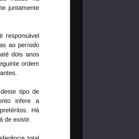
e juntamente 
é responsável 
as ao período 
té dois anos 
eguinte ordem 
rantes.
deste tipo de 
to infere a 
retéritos. Há 
 de existir.
erência total 