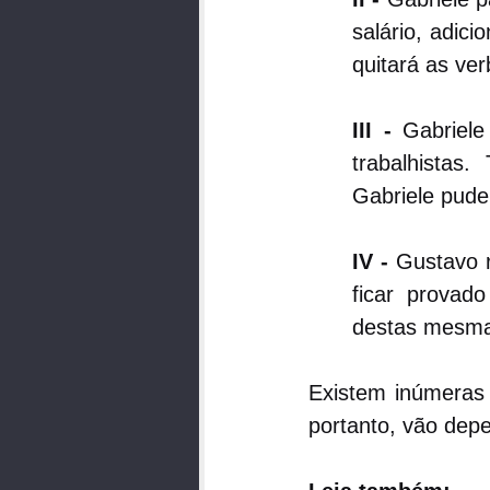
salário, adic
quitará as ver
III - 
Gabriel
trabalhistas
Gabriele pude
IV - 
Gustavo r
ficar provado
destas mesma
Existem inúmeras 
portanto, vão dep