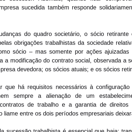
empresa sucedida também responde solidariament
anças do quadro societário, o sócio retirante 
elas obrigações trabalhistas da sociedade relativ
omo sócio – mas somente por ações ajuizadas a
a a modificação do contrato social, observada a s
presa devedora; os sócios atuais; e os sócios reti
ar que há requisitos necessários à configuração 
nem sempre a alienação de um estabelecimen
ntratos de trabalho e a garantia de direitos p
 liame entre os dois períodos empresariais deixará
 sucessão trabalhista é essencial que haja: transf