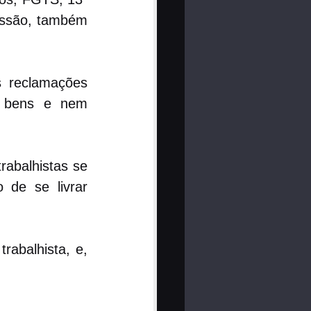
issão, também 
 reclamações 
s bens e nem 
abalhistas se 
 de se livrar 
abalhista, e, 